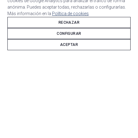
cookies de Google Analytics para analizar el tráfico de forma
anónima. Puedes aceptar todas, rechazarlas o configurarlas.
Más información en la
Política de cookies
.
RECHAZAR
CONFIGURAR
ACEPTAR
Detalle del cuadro y la construccion a medida de
Bicicletas de Carretera de Acero.