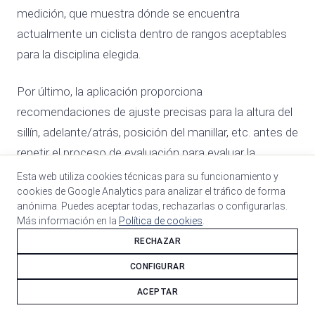
medición, que muestra dónde se encuentra
actualmente un ciclista dentro de rangos aceptables
para la disciplina elegida.
Por último, la aplicación proporciona
recomendaciones de ajuste precisas para la altura del
sillín, adelante/atrás, posición del manillar, etc. antes de
repetir el proceso de evaluación para evaluar la
posición actualizada.
Esta web utiliza cookies técnicas para su funcionamiento y
cookies de Google Analytics para analizar el tráfico de forma
anónima. Puedes aceptar todas, rechazarlas o configurarlas.
El sitio web de MyVeloFit presenta guías paso a paso
Más información en la
Política de cookies
.
sobre cómo realizar un ajuste e información sobre una
RECHAZAR
serie de problemas comunes de ajuste de bicicletas.
CONFIGURAR
Actualmente, la aplicación ofrece ajustes para
ACEPTAR
ciclismo de carretera, de montaña, contrarreloj, triatlón,