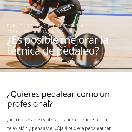
PUBLICADO EL
19 FEB 2023
·
CARLOS
·
ASPECTOS TÉCNICOS
¿Es posible mejorar la
técnica de pedaleo?
¿Quieres pedalear como un
profesional?
¿Alguna vez has visto a los profesionales en la
televisión y pensaste: «Ojalá pudiera pedalear tan