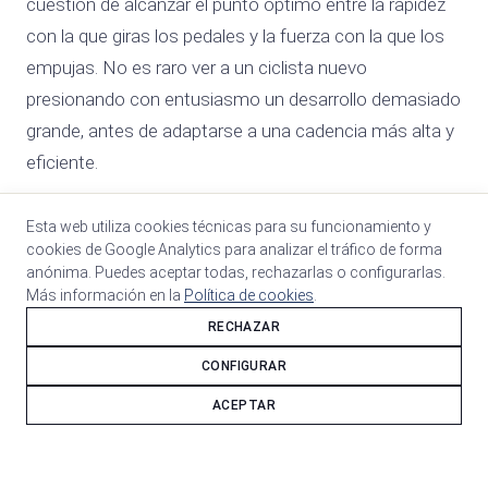
cuestión de alcanzar el punto óptimo entre la rapidez
con la que giras los pedales y la fuerza con la que los
empujas. No es raro ver a un ciclista nuevo
presionando con entusiasmo un desarrollo demasiado
grande, antes de adaptarse a una cadencia más alta y
eficiente.
Es un tema muy debatido, pero lo que sí es cierto es
Esta web utiliza cookies técnicas para su funcionamiento y
que varía de un ciclista a otro. El rango normal
cookies de Google Analytics para analizar el tráfico de forma
anónima. Puedes aceptar todas, rechazarlas o configurarlas.
recomendado para la cadencia oscila entre 80 y 100
Más información en la
Política de cookies
.
revoluciones por minuto. No creo que haya una
RECHAZAR
cadencia óptima específica, pero una teoría actual
CONFIGURAR
sugiere que debes entrenar para hacer girar más rápido
ACEPTAR
los pedales: se dice que se hace un uso más eficiente
de la energía.