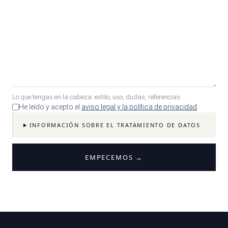
Datos para empezar a dibujar tu
geometría
Estos datos me sirven para hacer una primera
estimación de tu posición sobre la bici. Si los
desconoces, los tomamos en la primera llamada.
ALTURA (CM)
Lo que tengas en la cabeza: estilo, uso, dudas, referencias…
He leído y acepto el
aviso legal y la política de privacidad
.
INFORMACIÓN SOBRE EL TRATAMIENTO DE DATOS
PESO (KG)
EMPECEMOS →
LONGITUD ENTREPIERNA (CM)
TALLA DE PIE (EU)